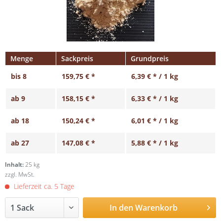
Menge
Sackpreis
Grundpreis
bis
8
159,75 € *
6,39 € * / 1 kg
ab
9
158,15 € *
6,33 € * / 1 kg
ab
18
150,24 € *
6,01 € * / 1 kg
ab
27
147,08 € *
5,88 € * / 1 kg
Inhalt:
25 kg
zzgl. MwSt.
Lieferzeit ca. 5 Tage
In den
Warenkorb