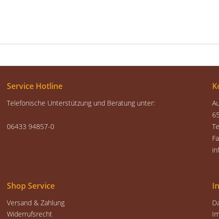
Service Hotline
K
Telefonische Unterstützung und Beratung unter:
A
6
06433 94857-0
Te
F
in
Shop Service
I
Versand & Zahlung
D
Widerrufsrecht
I