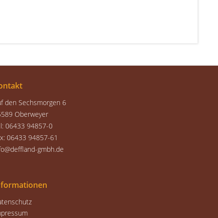
ontakt
uf den Sechsmorgen 6
5589 Oberweyer
l: 06433 94857-0
ax: 06433 94857-61
fo@deffland-gmbh.de
nformationen
atenschutz
mpressum