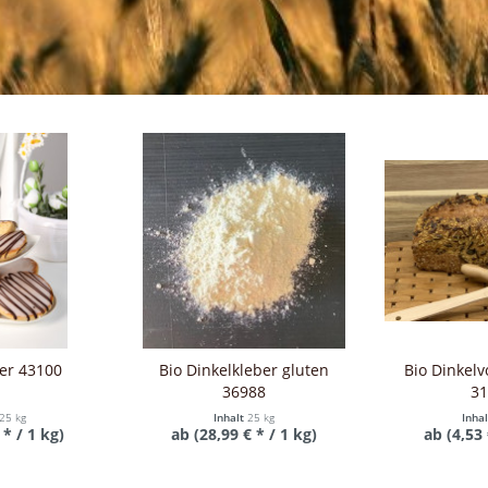
er 43100
Bio Dinkelkleber gluten
Bio Dinkelv
36988
31
25 kg
Inhalt
25 kg
Inha
 * / 1 kg)
ab (28,99 € * / 1 kg)
ab (4,53 