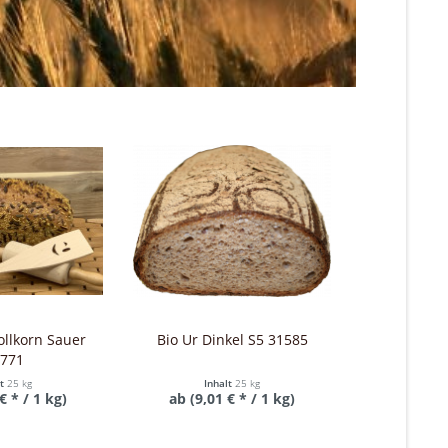
ollkorn Sauer
Bio Ur Dinkel S5 31585
Bio Weize
771
3
lt
25 kg
Inhalt
25 kg
Inh
€ * / 1 kg)
ab (9,01 € * / 1 kg)
ab (2,26