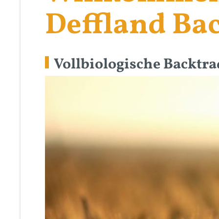
Deffland Ba
Vollbiologische Backtrad