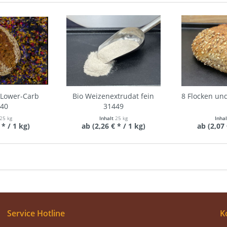
 Lower-Carb
Bio Weizenextrudat fein
8 Flocken un
440
31449
25 kg
Inhalt
25 kg
Inha
 * / 1 kg)
ab (2,26 € * / 1 kg)
ab (2,07 
Service Hotline
K