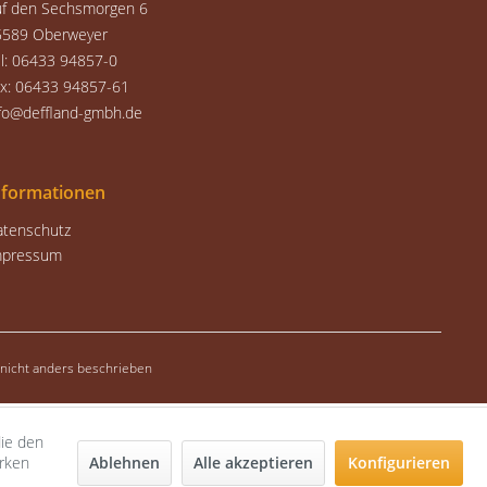
uf den Sechsmorgen 6
5589 Oberweyer
l: 06433 94857-0
ax: 06433 94857-61
fo@deffland-gmbh.de
nformationen
atenschutz
mpressum
icht anders beschrieben
die den
Ablehnen
Alle akzeptieren
Konfigurieren
erken