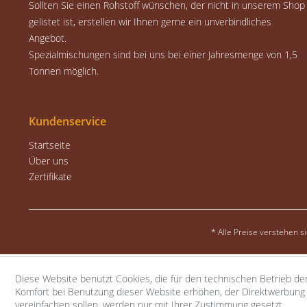
Sollten Sie einen Rohstoff wünschen, der nicht in unserem Shop
gelistet ist, erstellen wir Ihnen gerne ein unverbindliches
Angebot.
Spezialmischungen sind bei uns bei einer Jahresmenge von 1,5
Tonnen möglich.
Kundenservice
Startseite
Über uns
Zertifikate
* Alle Preise verstehen 
Diese Website benutzt Cookies, die für den technischen Betrieb der
Komfort bei Benutzung dieser Website erhöhen, der Direktwerbung 
vereinfachen sollen, werden nur mit Ihrer Zustimmung gesetzt.