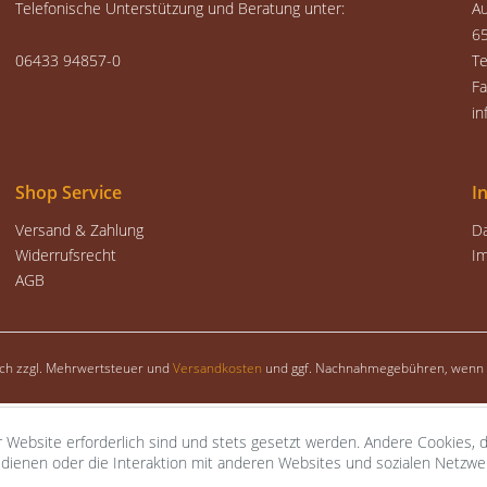
Telefonische Unterstützung und Beratung unter:
A
6
06433 94857-0
Te
F
in
Shop Service
I
Versand & Zahlung
D
Widerrufsrecht
I
AGB
sich zzgl. Mehrwertsteuer und
Versandkosten
und ggf. Nachnahmegebühren, wenn n
 Website erforderlich sind und stets gesetzt werden. Andere Cookies, 
dienen oder die Interaktion mit anderen Websites und sozialen Netzw