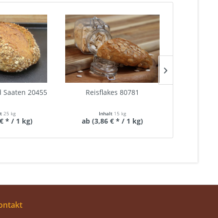
d Saaten 20455
Reisflakes 80781
Mini Mais
1
lt
25 kg
Inhalt
15 kg
Inh
€ * / 1 kg)
ab (3,86 € * / 1 kg)
ab (3,27
ontakt