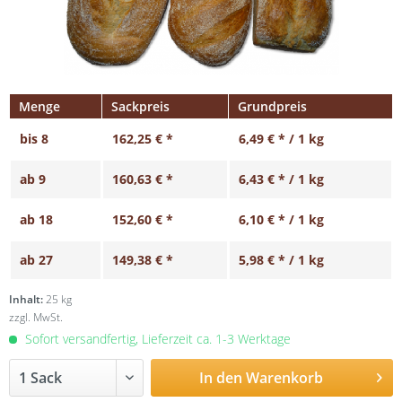
Menge
Sackpreis
Grundpreis
bis
8
162,25 € *
6,49 € * / 1 kg
ab
9
160,63 € *
6,43 € * / 1 kg
ab
18
152,60 € *
6,10 € * / 1 kg
ab
27
149,38 € *
5,98 € * / 1 kg
Inhalt:
25 kg
zzgl. MwSt.
Sofort versandfertig, Lieferzeit ca. 1-3 Werktage
In den
Warenkorb