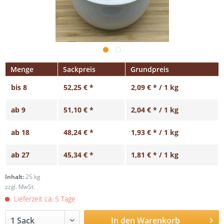
Menge
Sackpreis
Grundpreis
bis
8
52,25 € *
2,09 € * / 1 kg
ab
9
51,10 € *
2,04 € * / 1 kg
ab
18
48,24 € *
1,93 € * / 1 kg
ab
27
45,34 € *
1,81 € * / 1 kg
Inhalt:
25 kg
zzgl. MwSt.
Lieferzeit ca. 5 Tage
In den
Warenkorb